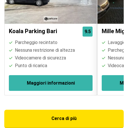
Koala Parking Bari
Mille Migl
9.5
Parcheggio recintato
Lavaggio a
Nessuna restrizione di altezza
Parcheggi
Videocamere di sicurezza
Nessuna re
Punto di ricarica
Videocame
Maggiori informazioni
Mag
Cerca di più