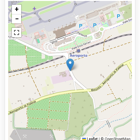
Parcheggio sicuro
+
Lavaggio auto
−
Visualizza sulla mappa
Possibile manutenzione al veicolo
Personale di controllo
Servizi
Aperto 24 ore
Prenota in anticipo
2,9km dall'aeroporto
Tipi di parcheggio
Servizio navetta
Car valet
Parcheggia e cammina
Leaflet
|
© OpenStreetMap