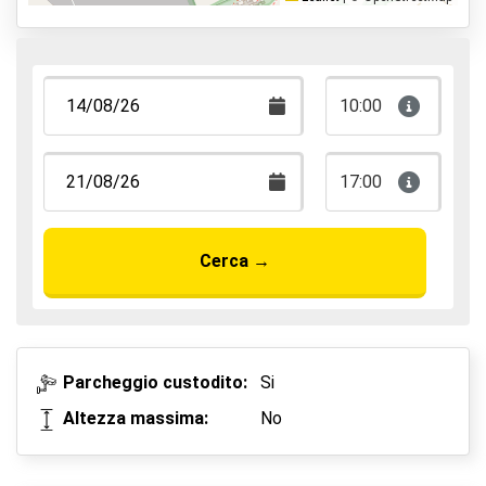
Parcheggia, dormi e vola
10:00
17:00
Cerca
→
Parcheggio custodito:
Si
Altezza massima:
No