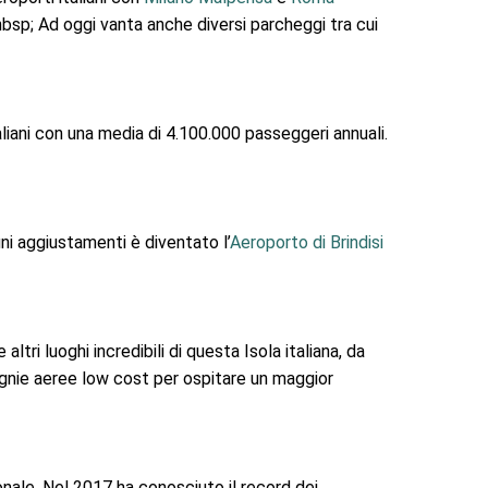
&nbsp; Ad oggi vanta anche diversi parcheggi tra cui
taliani con una media di 4.100.000 passeggeri annuali.
uni aggiustamenti è diventato l’
Aeroporto di Brindisi
ltri luoghi incredibili di questa Isola italiana, da
agnie aeree low cost per ospitare un maggior
azionale. Nel 2017 ha conosciuto il record dei