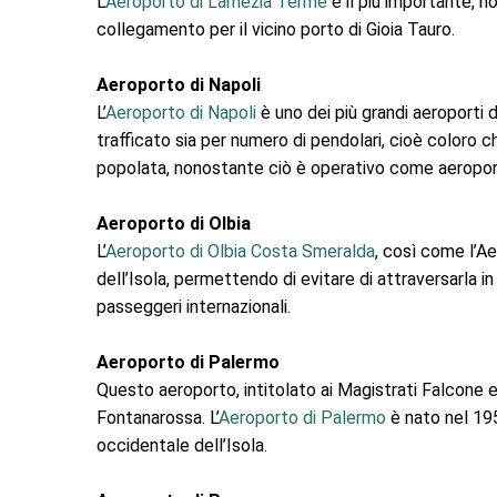
L’
Aeroporto di Lamezia Terme
è il più importante, n
collegamento per il vicino porto di Gioia Tauro.
Aeroporto di Napoli
L’
Aeroporto di Napoli
è uno dei più grandi aeroporti 
trafficato sia per numero di pendolari, cioè coloro c
popolata, nonostante ciò è operativo come aeroporto
Aeroporto di Olbia
L’
Aeroporto di Olbia Costa Smeralda
, così come l’Ae
dell’Isola, permettendo di evitare di attraversarla i
passeggeri internazionali.
Aeroporto di Palermo
Questo aeroporto, intitolato ai Magistrati Falcone e 
Fontanarossa. L’
Aeroporto di Palermo
è nato nel 195
occidentale dell’Isola.