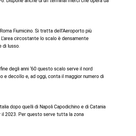
976. Dispone anche di un terminal merci che opera da
 Roma Fiumicino. Si tratta dell’Aeroporto più
ri. L’area circostante lo scalo è densamente
 di lusso.
 fine degli anni ‘60 questo scalo serve il nord
gio e decollo e, ad oggi, conta il maggior numero di
talia dopo quelli di Napoli Capodichino e di Catania
r il 2023. Per questo serve tutta la zona