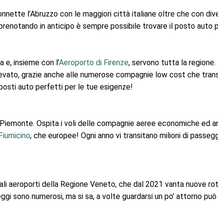
connette l’Abruzzo con le maggiori città italiane oltre che con d
prenotando in anticipo è sempre possibile trovare il posto auto
a e, insieme con l’
Aeroporto di Firenze
, servono tutta la regione.
 elevato, grazie anche alle numerose compagnie low cost che trans
posti auto perfetti per le tue esigenze!
l Piemonte. Ospita i voli delle compagnie aeree economiche ed an
iumicino
, che europee! Ogni anno vi transitano milioni di passegg
ipali aeroporti della Regione Veneto, che dal 2021 vanta nuove ro
ggi sono numerosi, ma si sa, a volte guardarsi un po’ attorno può 