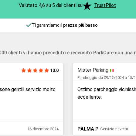
Valutato 4,6 su 5 dai clienti su
TrustPilot
Ti garantiamo il
prezzo più basso
.000 clienti vi hanno preceduto e recensito ParkCare con una m
Azzurro Park Bergamo
10.0
Parcheggio da 09/12/2024 a 14/
gentilissimi e soprattutto ve
abbiamo perso un secondo. 
arrivati al parcheggio erano 
Antonietta P
16 dicembre 2024
Servizio navett