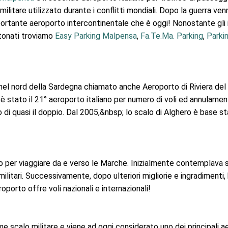
militare utilizzato durante i conflitti mondiali. Dopo la guerra v
mportante aeroporto intercontinentale che è oggi! Nonostante gli 
ttonati troviamo
Easy Parking Malpensa
,
Fa.Te.Ma. Parking
,
Parki
i nel nord della Sardegna chiamato anche Aeroporto di Riviera de
2015 è stato il 21° aeroporto italiano per numero di voli ed annula
 di quasi il doppio. Dal 2005,&nbsp; lo scalo di Alghero è base s
to per viaggiare da e verso le Marche. Inizialmente contemplava 
itari. Successivamente, dopo ulteriori migliorie e ingradimenti,
oporto offre voli nazionali e internazionali!
scalo militare e viene ad oggi considerato uno dei principali aer