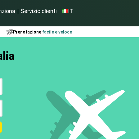
nziona
Servizio clienti
IT
Prenotazione
facile e veloce
alia