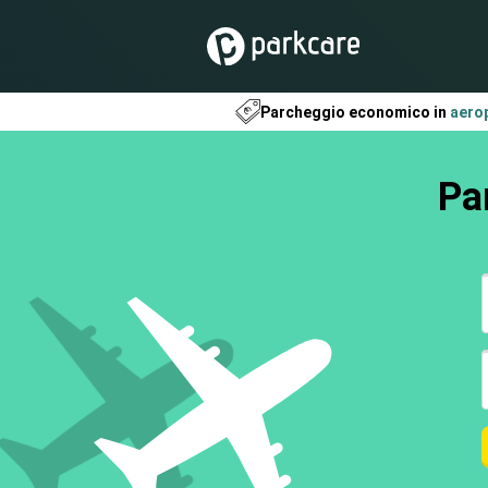
Parcheggio economico in
aero
Par