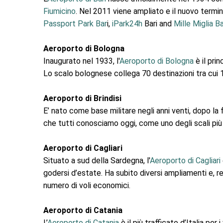
Fiumicino
. Nel 2011 viene ampliato e il nuovo termina
Passport Park Bar
i,
iPark24h
Bari and
Mille Miglia Ba
Aeroporto di Bologna
Inaugurato nel 1933, l'
Aeroporto di Bologna
è il pri
Lo scalo bolognese collega 70 destinazioni tra cui 11
Aeroporto di Brindisi
E’ nato come base militare negli anni venti, dopo la 
che tutti conosciamo oggi, come uno degli scali più 
Aeroporto di Cagliari
Situato a sud della Sardegna, l'
Aeroporto di Cagliari
godersi d’estate. Ha subito diversi ampliamenti e, 
numero di voli economici.
Aeroporto di Catania
L’
Aeroporto di Catania
è il più trafficato d’Italia per