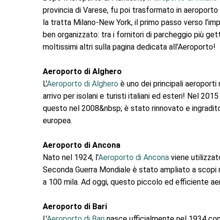
provincia di Varese, fu poi trasformato in aeroporto 
la tratta Milano-New York, il primo passo verso l’i
ben organizzato: tra i fornitori di parcheggio più ge
moltissimi altri sulla pagina dedicata all’Aeroporto!
Aeroporto di Alghero
L'
Aeroporto di Alghero
è uno dei principali aeroport
arrivo per isolani e turisti italiani ed esteri! Nel 
questo nel 2008&nbsp; è stato rinnovato e ingradito
europea.
Aeroporto di Ancona
Nato nel 1924, l'
Aeroporto di Ancona
viene utilizza
Seconda Guerra Mondiale è stato ampliato a scopi mil
a 100 mila. Ad oggi, questo piccolo ed efficiente aer
Aeroporto di Bari
L'
Aeroporto di Bari
nasce ufficialmente nel 1934 come 