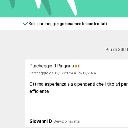
Solo parcheggi
rigorosamente controllati
Più di 300
Mister Parking
10.0
Parcheggio da 09/12/2024 a 15/12/2024
molto
Ottimo parcheggio vicinissimo all aereoporto. Servizio professionale ed
eccellente.
PALMA P
re 2024
Servizio navetta