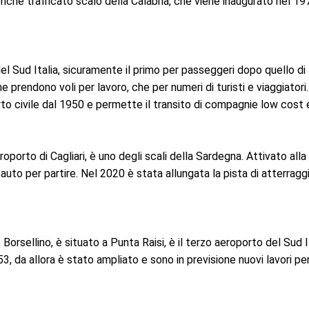
onché trafficato scalo della Calabria, che viene inaugurato nel 1
del Sud Italia, sicuramente il primo per passeggeri dopo quello di
he prendono voli per lavoro, che per numeri di turisti e viaggiato
 civile dal 1950 e permette il transito di compagnie low cost e
roporto di Cagliari, è uno degli scali della Sardegna. Attivato alla
n auto per partire. Nel 2020 è stata allungata la pista di atterrag
Borsellino, è situato a Punta Raisi, è il terzo aeroporto del Sud I
3, da allora è stato ampliato e sono in previsione nuovi lavori pe