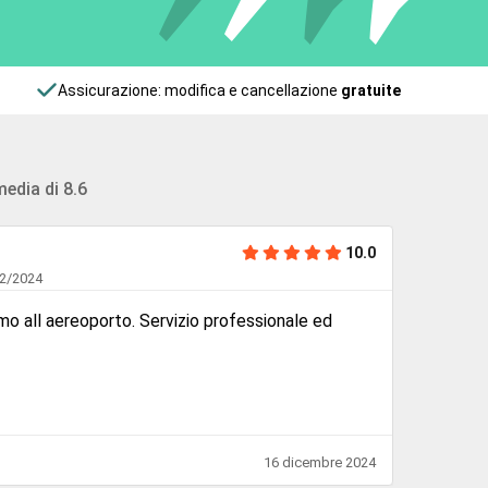
Assicurazione: modifica e cancellazione
gratuite
edia di 8.6
Parch
10.0
12/2024
Parche
locissimi. sia all'andata che al ritorno non
Ottim
al ritorno abbiamo telefonato e quando siamo
già ad attenderci. grazie!
EUGE
a
15 dicembre 2024