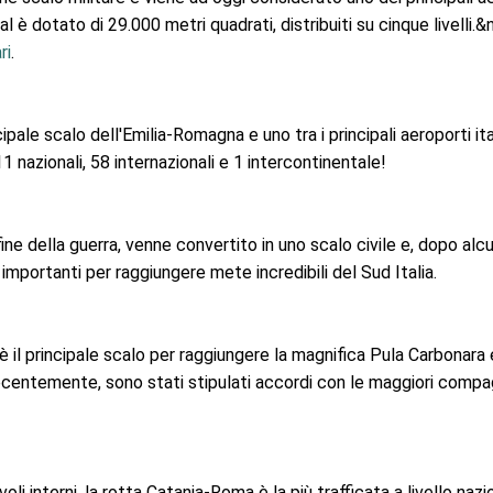
l è dotato di 29.000 metri quadrati, distribuiti su cinque livelli.
ri
.
ncipale scalo dell'Emilia-Romagna e uno tra i principali aeroporti i
 nazionali, 58 internazionali e 1 intercontinentale!
fine della guerra, venne convertito in uno scalo civile e, dopo alc
importanti per raggiungere mete incredibili del Sud Italia.
è il principale scalo per raggiungere la magnifica Pula Carbonara e a
recentemente, sono stati stipulati accordi con le maggiori comp
 i voli interni, la rotta Catania-Roma è la più trafficata a livello n