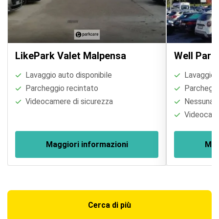
LikePark Valet Malpensa
Well Park
Lavaggio auto disponibile
Lavaggio a
Parcheggio recintato
Parcheggi
Videocamere di sicurezza
Nessuna re
Videocame
Maggiori informazioni
Mag
Cerca di più