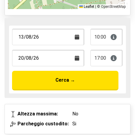
Parcheggia e cammina
Leaflet
|
© OpenStreetMap
Parcheggia, dormi e vola
10:00
17:00
Cerca
→
Altezza massima:
No
Parcheggio custodito:
Si