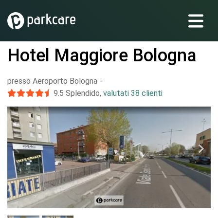
Hotel Maggiore Bologna
presso Aeroporto Bologna
-
9.5
Splendido
,
valutati 38 clienti