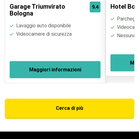
Garage Triumvirato
Hotel Bol
9.4
Bologna
Parcheggi
Lavaggio auto disponibile
Videocame
Videocamere di sicurezza
Nessuna re
Mag
Maggiori informazioni
Cerca di più