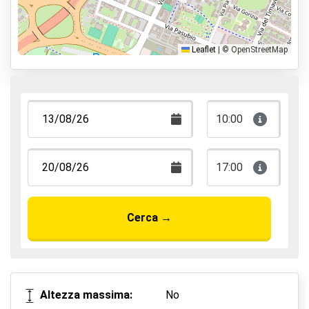
Parcheggia e cammina
Parcheggia, dormi e vola
Leaflet
|
© OpenStreetMap
10:00
17:00
Cerca
→
Altezza massima:
No