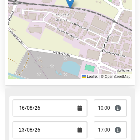
Aperto 24 ore
Prenota in anticipo
3,9km dall'aeroporto
Tipi di parcheggio
Servizio navetta
Car valet
Parcheggia e cammina
Leaflet
|
© OpenStreetMap
Parcheggia, dormi e vola
10:00
17:00