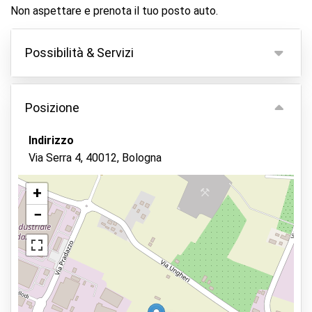
Non aspettare e prenota il tuo posto auto.
Possibilità & Servizi
Possibilità
Posizione
Parcheggio coperto
Tieni le tue chiavi
Indirizzo
Via Serra 4, 40012, Bologna
Videocamera di sorveglianza
Lavaggio auto
+
Personale di controllo
−
Visualizza sulla mappa
Parcheggio sicuro
Stazione di ricarica elettrica
Servizi