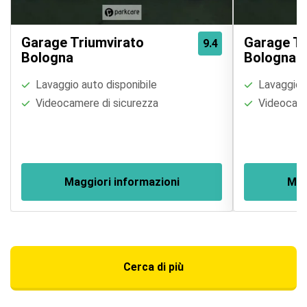
Garage Triumvirato
Garage Tr
9.4
Bologna
Bologna
Lavaggio auto disponibile
Lavaggio a
Videocamere di sicurezza
Videocame
Maggiori informazioni
Mag
Cerca di più