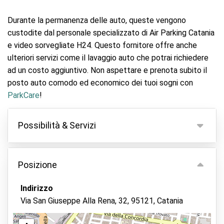
Durante la permanenza delle auto, queste vengono
custodite dal personale specializzato di Air Parking Catania
e video sorvegliate H24. Questo fornitore offre anche
ulteriori servizi come il lavaggio auto che potrai richiedere
ad un costo aggiuntivo. Non aspettare e prenota subito il
posto auto comodo ed economico dei tuoi sogni con
ParkCare
!
Possibilità & Servizi
Possibilità
Posizione
Parcheggio coperto
Tieni le tue chiavi
Indirizzo
Via San Giuseppe Alla Rena, 32, 95121, Catania
Videocamera di sorveglianza
Personale di controllo