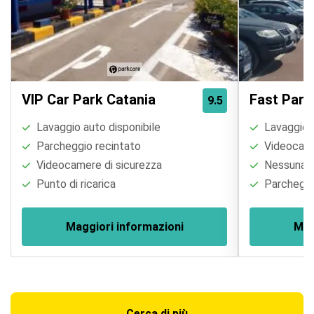
VIP Car Park Catania
Fast Park
9.5
Lavaggio auto disponibile
Lavaggio a
Parcheggio recintato
Videocame
Videocamere di sicurezza
Nessuna re
Punto di ricarica
Parcheggi
Maggiori informazioni
Mag
Cerca di più