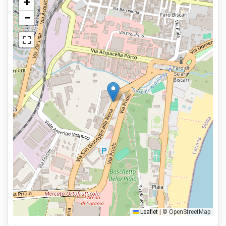
+
Parcheggio sicuro
−
Visualizza sulla mappa
Servizi
Aperto 24 ore
Prenota in anticipo
2,3km dall'aeroporto
Tipi di parcheggio
Servizio navetta
Car valet
Parcheggia e cammina
Parcheggia, dormi e vola
Leaflet
|
© OpenStreetMap