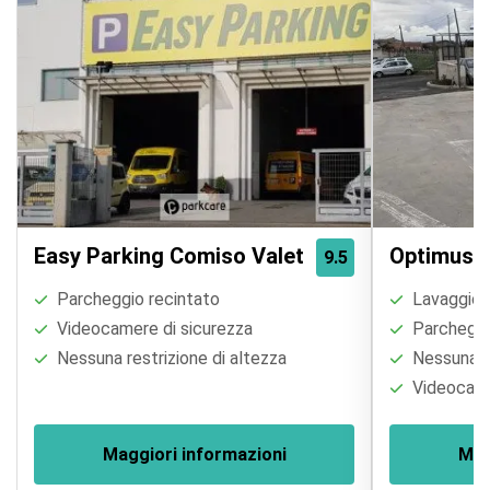
Easy Parking Comiso Valet
Optimus 
9.5
Parcheggio recintato
Lavaggio a
Videocamere di sicurezza
Parcheggi
Nessuna restrizione di altezza
Nessuna re
Videocame
Maggiori informazioni
Mag