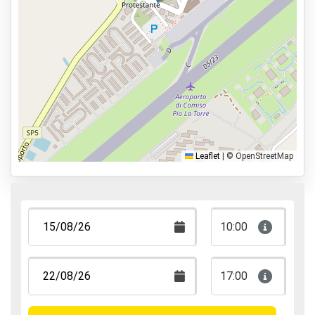
Tipi di parcheggio
Servizio navetta
Car valet
Parcheggia e cammina
Parcheggia, dormi e vola
Leaflet
|
© OpenStreetMap
10:00
17:00