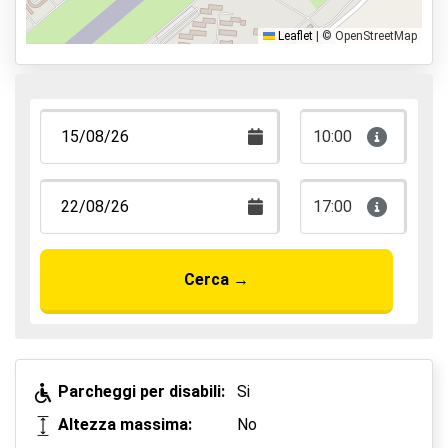
Parcheggia, dormi e vola
Leaflet
|
© OpenStreetMap
10:00
17:00
Cerca
→
Parcheggi per disabili:
Si
Altezza massima:
No