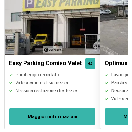
Easy Parking Comiso Valet
Optimus 
9.5
Parcheggio recintato
Lavaggio a
Videocamere di sicurezza
Parcheggi
Nessuna restrizione di altezza
Nessuna re
Videocame
Maggiori informazioni
Mag