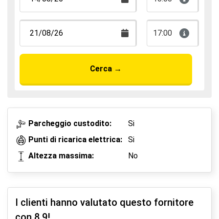
17:00
Cerca
→
Parcheggio custodito:
Si
Punti di ricarica elettrica:
Si
Altezza massima:
No
I clienti hanno valutato questo fornitore
con
8.9
!