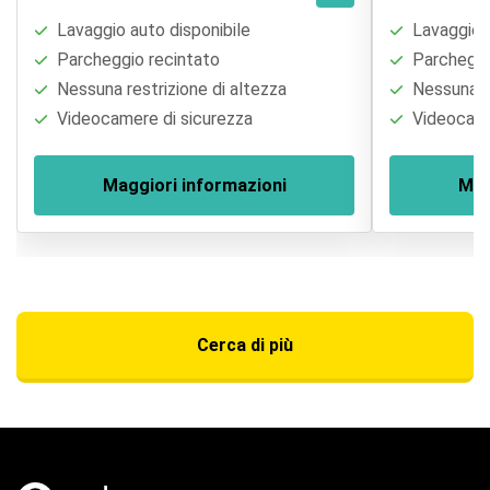
Lavaggio auto disponibile
Lavaggio a
Parcheggio recintato
Parcheggi
Nessuna restrizione di altezza
Nessuna re
Videocamere di sicurezza
Videocame
Maggiori informazioni
Mag
Cerca di più