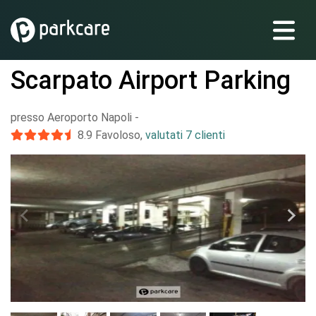
Scarpato Airport Parking
presso Aeroporto Napoli
-
8.9
Favoloso
,
valutati 7 clienti