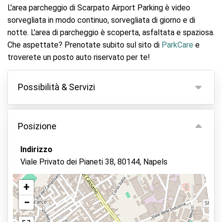
L'area parcheggio di Scarpato Airport Parking è video
sorvegliata in modo continuo, sorvegliata di giorno e di
notte. L'area di parcheggio è scoperta, asfaltata e spaziosa.
Che aspettate? Prenotate subito sul sito di
ParkCare
e
troverete un posto auto riservato per te!
Possibilità & Servizi
Possibilità
Posizione
Parcheggio coperto
Tieni le tue chiavi
Indirizzo
Viale Privato dei Pianeti 38, 80144, Napels
Videocamera di sorveglianza
Personale di controllo
+
Parcheggio sicuro
−
Visualizza sulla mappa
Possibile manutenzione al veicolo