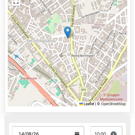
Stazione di ricarica elettrica
Servizi
Aperto 24 ore
Prenota in anticipo
2,5km dall'aeroporto
Tipi di parcheggio
Servizio navetta
Car valet
Parcheggia e cammina
Leaflet
|
© OpenStreetMap
Parcheggia, dormi e vola
10:00