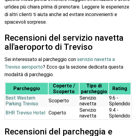
un'idea più chiara prima di prenotare. Leggere le esperienze
di altri clienti ti aiuta anche ad evitare inconvenienti e
spiacevoli sorprese.
Recensioni del servizio navetta
all'aeroporto di Treviso
Sei interessato al parcheggio con
servizio navetta a
Treviso aeroporto
? Ecco qui la sezione dedicata questa
modalità di parcheggio.
Coperto /
Tipo di
Parcheggio
Rating
Scoperto
parcheggio
Best Western
Servizio
9.6 -
Scoperto
Parking Treviso
navetta
Splendido
Servizio
9.4 -
BHR Treviso Hotel
Coperto
navetta
Splendido
Recensioni del parcheggia e