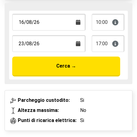
Parcheggia, dormi e vola
10:00
17:00
Cerca
→
Parcheggio custodito:
Si
Altezza massima:
No
Punti di ricarica elettrica:
Si