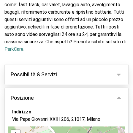
come: fast track, car valet, lavaggio auto, avvolgimento
bagagli, rifornimento carburante e ripristino batteria. Tutti
questi servizi aggiuntivi sono offerti ad un piccolo prezzo
aggiuntivo, richiedili in fase di prenotazione. Tutti i posti
auto sono video sorvegliati 24 ore su 24, per garantirvi la
massima sicurezza. Che aspetti? Prenota subito sul sito di
ParkCare
.
Possibilità & Servizi
Possibilità
Posizione
Parcheggio coperto
Tieni le tue chiavi
Indirizzo
Via Papa Giovanni XXIII 206, 21017, Milano
Videocamera di sorveglianza
Lavaggio auto