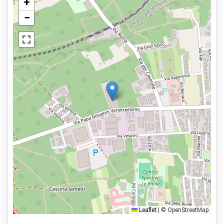
+
Possibile manutenzione al veicolo
−
Visualizza sulla mappa
Stazione di ricarica elettrica
Parcheggio sicuro
Servizi
Aperto 24 ore
Prenota in anticipo
7,9km dall'aeroporto
Tipi di parcheggio
Servizio navetta
Car valet
Parcheggia e cammina
Leaflet
|
© OpenStreetMap