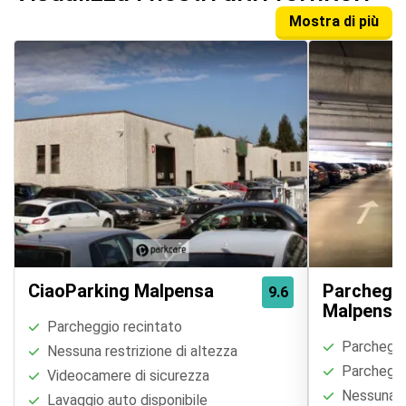
Mostra di più
CiaoParking Malpensa
Parcheggi
9.6
Malpensa
Parcheggio recintato
Parcheggio
Nessuna restrizione di altezza
Parcheggi
Videocamere di sicurezza
Nessuna re
Lavaggio auto disponibile