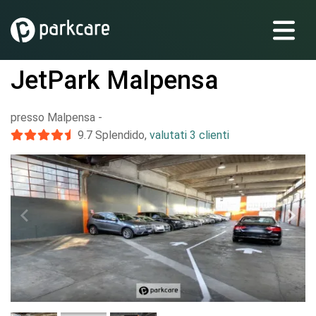
JetPark Malpensa
presso Malpensa
-
9.7
Splendido
,
valutati 3 clienti