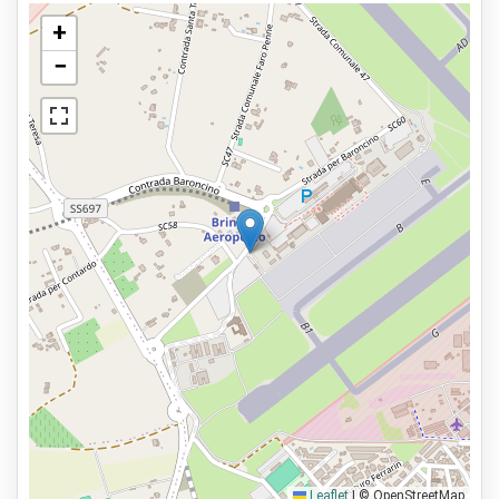
+
−
Leaflet
|
© OpenStreetMap