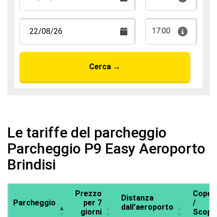
17:00
Cerca
→
Le tariffe del parcheggio
Parcheggio P9 Easy Aeroporto
Brindisi
Prezzo
Coper
Distanza
Parcheggio
per 7
/
dall'aeroporto
giorni
Scope