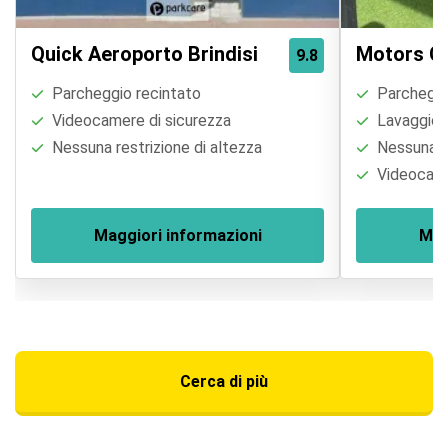
Quick Aeroporto Brindisi
Motors C
9.8
Parcheggio recintato
Parcheggi
Videocamere di sicurezza
Lavaggio a
Nessuna restrizione di altezza
Nessuna re
Videocame
Maggiori informazioni
Mag
Cerca di più