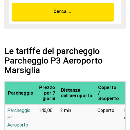
Cerca
→
Le tariffe del parcheggio
Parcheggio P3 Aeroporto
Marsiglia
Prezzo
Coperto
Distanza
Ti
Parcheggio
per 7
/
dall'aeroporto
pa
giorni
Scoperto
Parcheggio
140,00
2 min
Coperto
Pa
P1
e 
Aeroporto