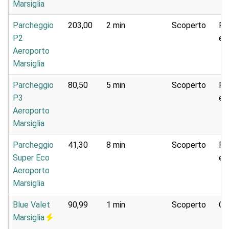
Marsiglia
Parcheggio
203,00
2 min
Scoperto
Pa
P2
e 
Aeroporto
Marsiglia
Parcheggio
80,50
5 min
Scoperto
Pa
P3
e 
Aeroporto
Marsiglia
Parcheggio
41,30
8 min
Scoperto
Pa
Super Eco
e 
Aeroporto
Marsiglia
Blue Valet
90,99
1 min
Scoperto
Ca
Marsiglia