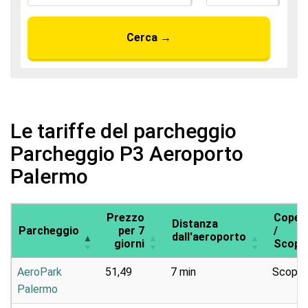
Cerca
→
Le tariffe del parcheggio
Parcheggio P3 Aeroporto
Palermo
Prezzo
Coper
Distanza
Parcheggio
per 7
/
dall'aeroporto
giorni
Scope
AeroPark
51,49
7 min
Scoper
Palermo