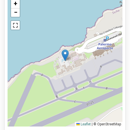
+
−
Leaflet
|
© OpenStreetMap