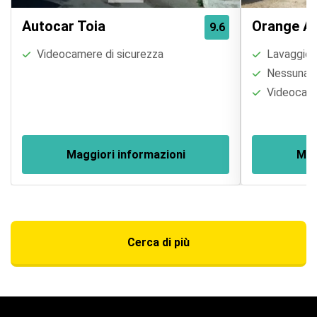
Autocar Toia
Orange Ai
9.6
Videocamere di sicurezza
Lavaggio a
Nessuna re
Videocame
Maggiori informazioni
Mag
Cerca di più