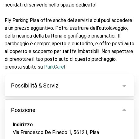
ricordati di scriverlo nello spazio dedicato!
Fly Parking Pisa offre anche dei servizi a cui puoi accedere
a un prezzo aggiuntivo. Potrai usufruire dell'autolavaggio,
della ricarica della batteria e gonfiaggio pneumatici. Il
parcheggio è sempre aperto e custodito, e offre posti auto
al coperto e scoperto per tariffe imbattibili. Non aspettare
di prenotare il tuo posto auto di questo parcheggio,
prenota subito su
ParkCare
!
Possibilità & Servizi
Possibilità
Posizione
Parcheggio coperto
Tieni le tue chiavi
Indirizzo
Via Francesco De Pinedo 1, 56121, Pisa
Videocamera di sorveglianza