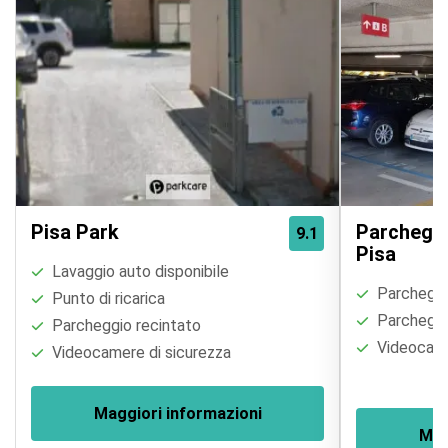
Pisa Park
Parcheggi
9.1
Pisa
Lavaggio auto disponibile
Parcheggi
Punto di ricarica
Parcheggio
Parcheggio recintato
Videocame
Videocamere di sicurezza
Maggiori informazioni
Mag