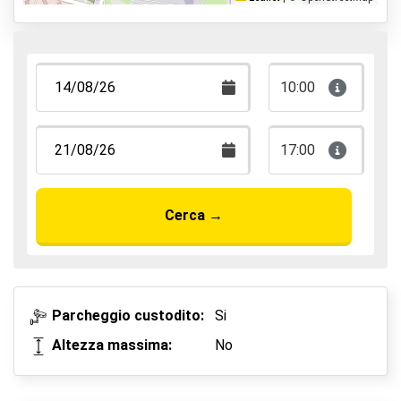
Parcheggia e cammina
Parcheggia, dormi e vola
10:00
17:00
Cerca
→
Parcheggio custodito:
Si
Altezza massima:
No