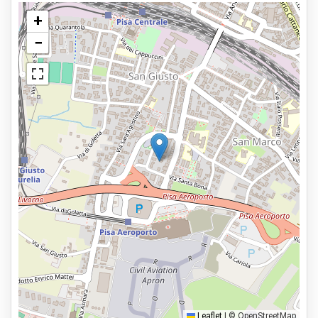
Stazione di ricarica elettrica
+
Personale di controllo
−
Visualizza sulla mappa
Parcheggio sicuro
Lavaggio auto
Possibile manutenzione al veicolo
Servizi
Aperto 24 ore
Prenota in anticipo
600m a piedi dall’area partenze
Tipi di parcheggio
Servizio navetta
Car valet
Leaflet
|
© OpenStreetMap