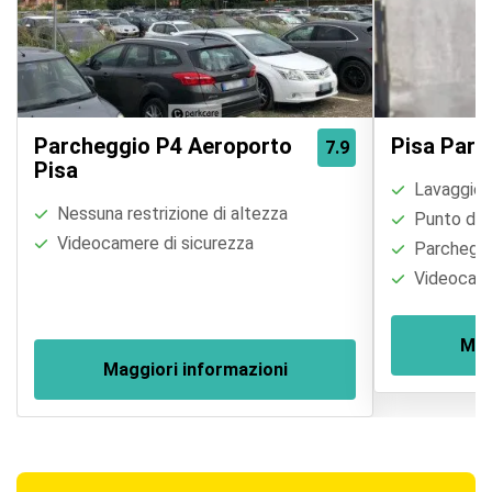
Parcheggio P4 Aeroporto
Pisa Park
7.9
Pisa
Lavaggio a
Nessuna restrizione di altezza
Punto di r
Videocamere di sicurezza
Parcheggi
Videocame
Mag
Maggiori informazioni