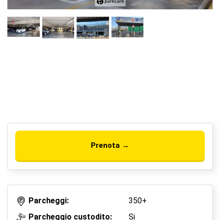
Prenota →
Parcheggi:
350+
Parcheggio custodito:
Si