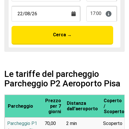
17:00
Cerca
→
Le tariffe del parcheggio
Parcheggio P2 Aeroporto Pisa
Prezzo
Coperto
Distanza
Parcheggio
per 7
/
dall'aeroporto
giorni
Scoperto
Parcheggio P1
70,00
2 min
Scoperto