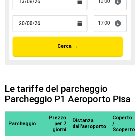
10:00
17:00
Cerca
→
Le tariffe del parcheggio
Parcheggio P1 Aeroporto Pisa
Prezzo
Coperto
Distanza
Parcheggio
per 7
/
dall'aeroporto
giorni
Scoperto