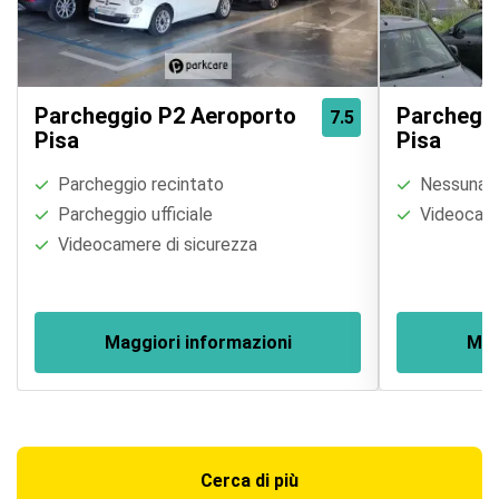
Parcheggio P2 Aeroporto
Parcheggi
7.5
Pisa
Pisa
Parcheggio recintato
Nessuna re
Parcheggio ufficiale
Videocame
Videocamere di sicurezza
Maggiori informazioni
Mag
Cerca di più