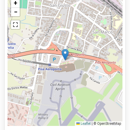
+
−
Leaflet
|
© OpenStreetMap