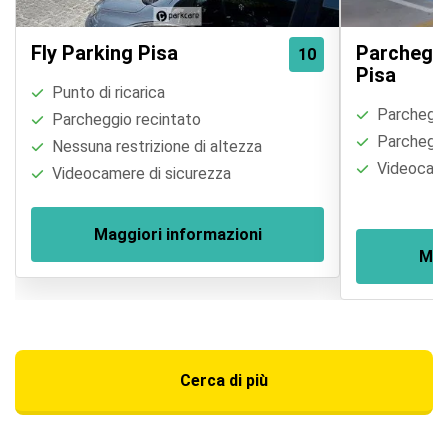
Fly Parking Pisa
Parcheggi
10
Pisa
Punto di ricarica
Parcheggi
Parcheggio recintato
Parcheggio
Nessuna restrizione di altezza
Videocame
Videocamere di sicurezza
Maggiori informazioni
Mag
Cerca di più