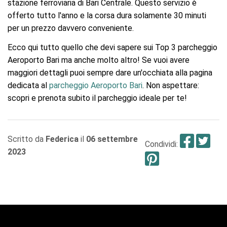
stazione ferroviaria di Bari Centrale. Questo servizio è
offerto tutto l'anno e la corsa dura solamente 30 minuti
per un prezzo davvero conveniente.
Ecco qui tutto quello che devi sapere sui Top 3 parcheggio
Aeroporto Bari ma anche molto altro! Se vuoi avere
maggiori dettagli puoi sempre dare un'occhiata alla pagina
dedicata al
parcheggio Aeroporto Bari
. Non aspettare:
scopri e prenota subito il parcheggio ideale per te!
Fac
Tw
Scritto da
Federica
il
06 settembre
Condividi:
2023
Pinteres