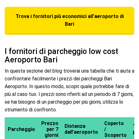
Trova i fornitori più economici all'aeroporto di
Bari
I fornitori di parcheggio low cost
Aeroporto Bari
In questa sezione del blog troverai una tabella che ti aiuta a
confrontare facilmente i prezzi dei parcheggi Bari
Aeroporto. In questo modo, scopri quale potrebbe fare di
più al caso tuo. I prezzi sono riferiti ad un periodo di 7 giorni,
se hai bisogno di un parcheggio per più giorni, utilizza lo
strumento di confronto.
Prezzo
Coperto
Distanza
Ti
Parcheggio
per 7
/
dall'aeroporto
pa
giorni
Scoperto