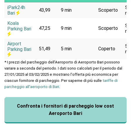
iPark24h
Se
43,99
9 min
Scoperto
Bari
na
Koala
Se
47,25
9 min
Scoperto
Parking Bari
na
Airport
Se
51,49
5 min
Coperto
Parking Bari
na
* I prezzi del parcheggio dell’Aeroporto di Aeroporto Bari possono
variare a seconda del periodo. I dati sono calcolati per il periodo dal
27/01/2025 al 03/02/2025 e mostrano l'offerta più economica per
ciascun fornitore di parcheggio. Per saperne di più sulle
tariffe di
parcheggio all'aeroporto di Bari
.
Confronta i fornitori di parcheggio low cost
Aeroporto Bari