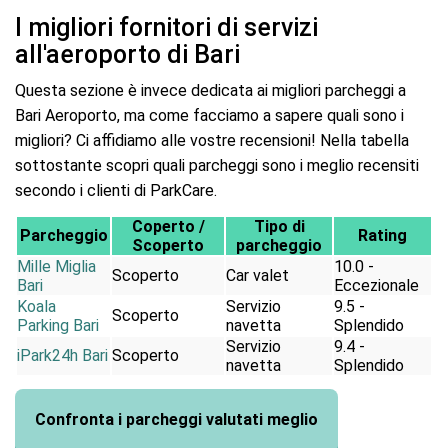
I migliori fornitori di servizi
all'aeroporto di Bari
Questa sezione è invece dedicata ai migliori parcheggi a
Bari Aeroporto, ma come facciamo a sapere quali sono i
migliori? Ci affidiamo alle vostre recensioni! Nella tabella
sottostante scopri quali parcheggi sono i meglio recensiti
secondo i clienti di ParkCare.
Coperto /
Tipo di
Parcheggio
Rating
Scoperto
parcheggio
Mille Miglia
10.0 -
Scoperto
Car valet
Bari
Eccezionale
Koala
Servizio
9.5 -
Scoperto
Parking Bari
navetta
Splendido
Servizio
9.4 -
iPark24h Bari
Scoperto
navetta
Splendido
Confronta i parcheggi valutati meglio