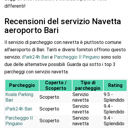
differenti!
Recensioni del servizio Navetta
aeroporto Bari
Il servizio di parcheggio con navetta è piuttosto comune
all'aeroporto di Bari. Tanti e diversi fornitori offrono questo
servizio:
iPark24h Bari
e
Parcheggio Il Pinguino
sono solo
due delle alternative possibili. Guarda qui sotto i top 3
parcheggi con servizio navetta.
Coperto /
Tipo di
Parcheggio
Rating
Scoperto
parcheggio
Koala Parking
Servizio
9.5 -
Scoperto
Bari
navetta
Splendido
Servizio
9.4 -
iPark24h Bari
Scoperto
navetta
Splendido
Parcheggio Il
Servizio
9.4 -
Scoperto
Pinguino
navetta
Splendido