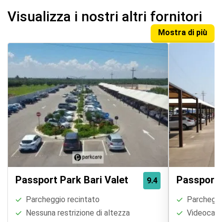
Visualizza i nostri altri fornitori
Mostra di più
Passport Park Bari Valet
Passport 
9.4
Parcheggio recintato
Parcheggi
Nessuna restrizione di altezza
Videocame