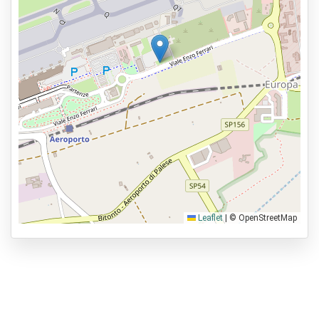
Leaflet
|
© OpenStreetMap