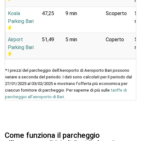
na
Koala
47,25
9 min
Scoperto
Se
Parking Bari
na
Airport
51,49
5 min
Coperto
Se
Parking Bari
na
* I prezzi del parcheggio dell’Aeroporto di Aeroporto Bari possono
variare a seconda del periodo. I dati sono calcolati per il periodo dal
27/01/2025 al 03/02/2025 e mostrano l'offerta più economica per
ciascun fornitore di parcheggio. Per saperne di più sulle
tariffe di
parcheggio all'aeroporto di Bari
.
Come funziona il parcheggio