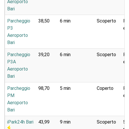
Aeroporto
Bari
Parcheggio
38,50
6 min
Scoperto
Pa
P3
e 
Aeroporto
Bari
Parcheggio
39,20
6 min
Scoperto
Pa
P3A
e 
Aeroporto
Bari
Parcheggio
98,70
5 min
Coperto
Pa
PM
e 
Aeroporto
Bari
iPark24h Bari
43,99
9 min
Scoperto
Se