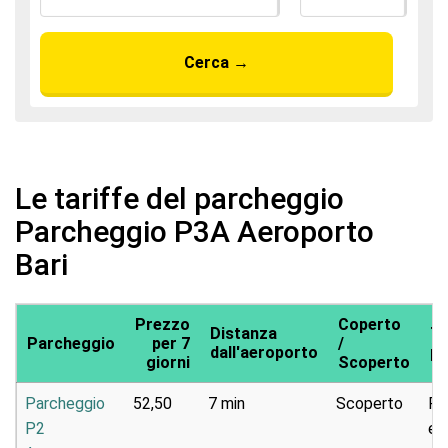
Cerca
→
Le tariffe del parcheggio
Parcheggio P3A Aeroporto
Bari
Prezzo
Coperto
Distanza
Ti
Parcheggio
per 7
/
dall'aeroporto
pa
giorni
Scoperto
Parcheggio
52,50
7 min
Scoperto
Pa
P2
e 