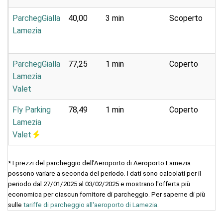
ParchegGialla
40,00
3 min
Scoperto
Se
Lamezia
na
ParchegGialla
77,25
1 min
Coperto
Ca
Lamezia
Valet
Fly Parking
78,49
1 min
Coperto
Ca
Lamezia
Valet
* I prezzi del parcheggio dell’Aeroporto di Aeroporto Lamezia
possono variare a seconda del periodo. I dati sono calcolati per il
periodo dal 27/01/2025 al 03/02/2025 e mostrano l'offerta più
economica per ciascun fornitore di parcheggio. Per saperne di più
sulle
tariffe di parcheggio all'aeroporto di Lamezia
.