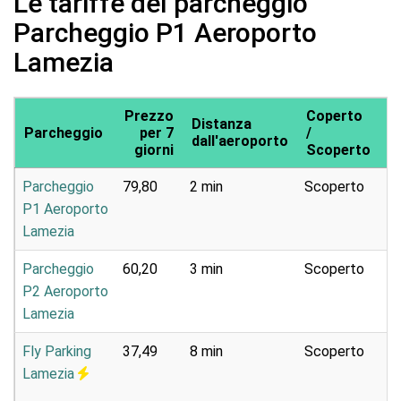
Le tariffe del parcheggio
Parcheggio P1 Aeroporto
Lamezia
Prezzo
Coperto
Distanza
T
Parcheggio
per 7
/
dall'aeroporto
p
giorni
Scoperto
Parcheggio
79,80
2 min
Scoperto
Pa
P1 Aeroporto
e
Lamezia
Parcheggio
60,20
3 min
Scoperto
Pa
P2 Aeroporto
e
Lamezia
Fly Parking
37,49
8 min
Scoperto
Se
Lamezia
na