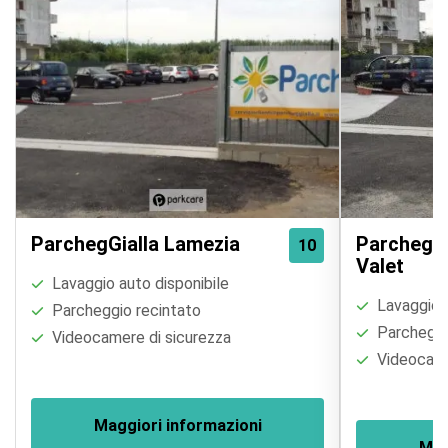
ParchegGialla Lamezia
ParchegGi
10
Valet
Lavaggio auto disponibile
Lavaggio a
Parcheggio recintato
Parcheggi
Videocamere di sicurezza
Videocame
Maggiori informazioni
Mag