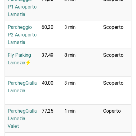
P1 Aeroporto
e
Lamezia
Parcheggio
60,20
3 min
Scoperto
Pa
P2 Aeroporto
e
Lamezia
Fly Parking
37,49
8 min
Scoperto
Se
Lamezia
na
ParchegGialla
40,00
3 min
Scoperto
Se
Lamezia
na
ParchegGialla
77,25
1 min
Coperto
Ca
Lamezia
Valet