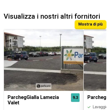
Visualizza i nostri altri fornitori
Mostra di più
ParchegGialla Lamezia
ParchegGi
9.3
Valet
Lavaggio a