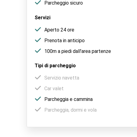
Parcheggio sicuro
Servizi
Aperto 24 ore
Prenota in anticipo
100m a piedi dall’area partenze
Tipi di parcheggio
Servizio navetta
Car valet
Parcheggia e cammina
Parcheggia, dormi e vola