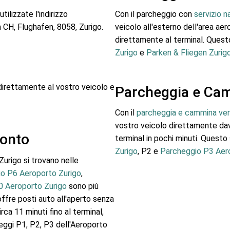
ilizzate l'indirizzo
Con il parcheggio con
servizio n
 CH, Flughafen, 8058, Zurigo.
veicolo all'esterno dell'area ae
direttamente al terminal. Quest
Zurigo
e
Parken & Fliegen Zurig
 direttamente al vostro veicolo e
Parcheggia e Camm
Con il
parcheggia e cammina vers
vostro veicolo direttamente davan
ronto
terminal in pochi minuti. Questo
Zurigo
, P2 e
Parcheggio P3 Aer
urigo si trovano nelle
o P6 Aeroporto Zurigo
,
0 Aeroporto Zurigo
sono più
offre posti auto all'aperto senza
rca 11 minuti fino al terminal,
eggi P1, P2, P3 dell'Aeroporto