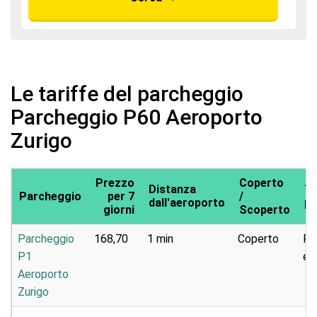
Le tariffe del parcheggio
Parcheggio P60 Aeroporto
Zurigo
Prezzo
Coperto
Distanza
Ti
Parcheggio
per 7
/
dall'aeroporto
pa
giorni
Scoperto
Parcheggio
168,70
1 min
Coperto
Pa
P1
e 
Aeroporto
Zurigo