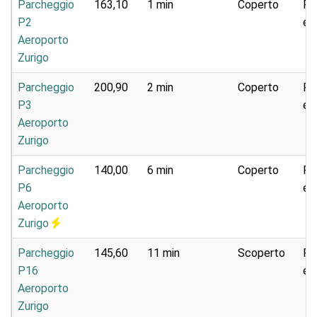
Parcheggio
163,10
1 min
Coperto
Pa
P2
e 
Aeroporto
Zurigo
Parcheggio
200,90
2 min
Coperto
Pa
P3
e 
Aeroporto
Zurigo
Parcheggio
140,00
6 min
Coperto
Pa
P6
e 
Aeroporto
Zurigo
Parcheggio
145,60
11 min
Scoperto
Pa
P16
e 
Aeroporto
Zurigo