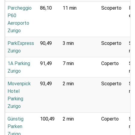
Parcheggio
86,10
11 min
Scoperto
Pa
P60
e 
Aeroporto
Zurigo
ParkExpress
90,49
3 min
Scoperto
Se
Zurigo
na
1A Parking
91,49
7 min
Coperto
Se
Zurigo
na
Movenpick
93,49
2 min
Scoperto
Se
Hotel
na
Parking
Zurigo
Günstig
100,49
2 min
Coperto
Se
Parken
na
Zurigo