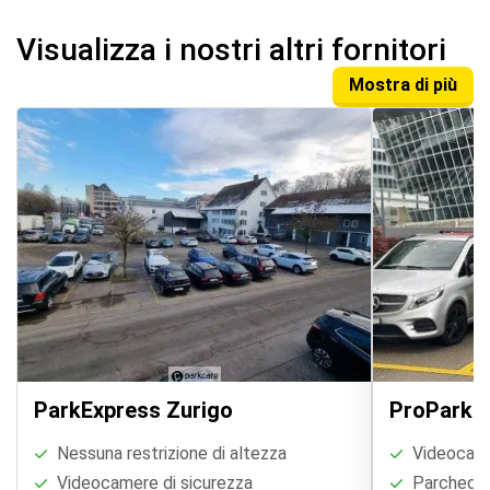
Visualizza i nostri altri fornitori
Mostra di più
ParkExpress Zurigo
ProParki
Nessuna restrizione di altezza
Videocame
Videocamere di sicurezza
Parcheggi