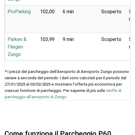
ProParking
102,00
6 min
Scoperto
Se
na
Parken &
103,99
9 min
Scoperto
Se
Fliegen
na
Zurigo
* I prezzi del parcheggio dell’Aeroporto di Aeroporto Zurigo possono
variare a seconda del periodo. I dati sono calcolati per il periodo dal
27/01/2025 al 03/02/2025 e mostrano l'offerta più economica per
ciascun fornitore di parcheggio. Per saperne di più sulle
tariffe di
parcheggio all'aeroporto di Zurigo
.
Come funziona il Parcheggio P60