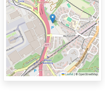
Leaflet
|
© OpenStreetMap